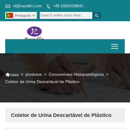

rd@roundfin.com
+86-16602438643


Português

Toggl

>
produtos
>
Consumíveis Histopatológicos
>
casa
Coletor de Urina Descartável de Plástico
Coletor de Urina Descartável de Plástico