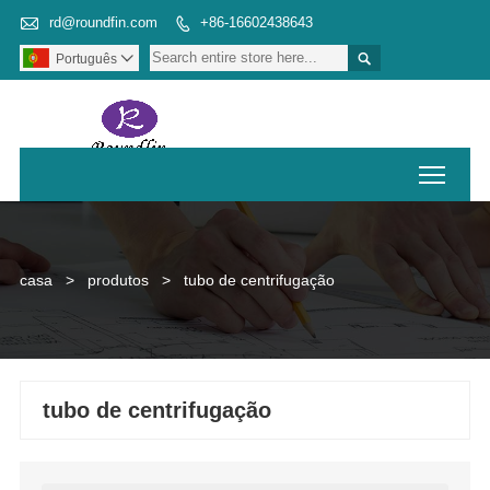

rd@roundfin.com
+86-16602438643


Português

Toggl
casa
>
produtos
>
tubo de centrifugação
tubo de centrifugação