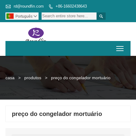

rd@roundfin.com
+86-16602438643


Português

Toggl
casa
>
produtos
>
preço do congelador mortuário
preço do congelador mortuário